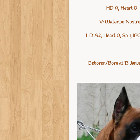
HD A, Heart 0
V: Waterloo Nostr
HD A2, Heart 0, Sp 1, IP
Geboren/Born at 13 Janu