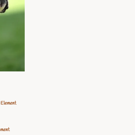
h Element
ement