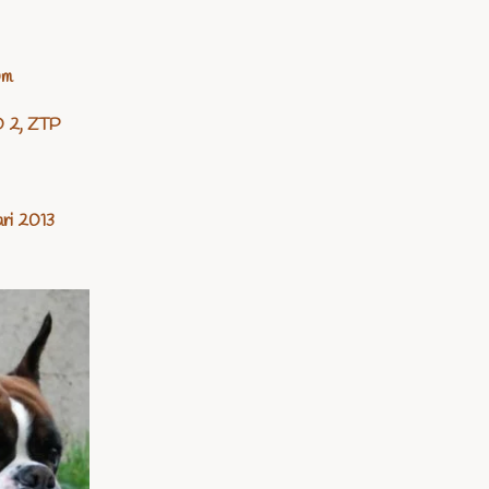
um
O 2, ZTP
ari 2013