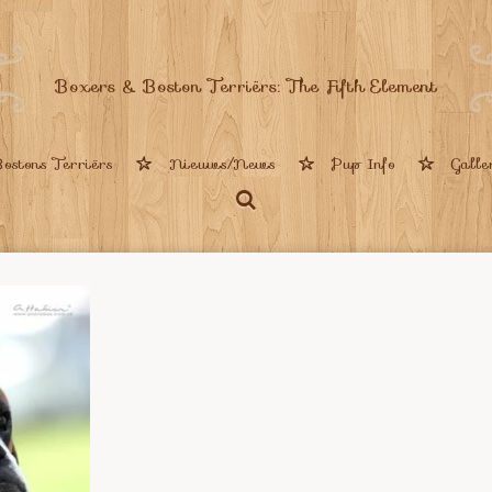
Boxers & Boston Terriërs: The Fifth Element
ostons Terriërs
Nieuws/News
Pup Info
Galle