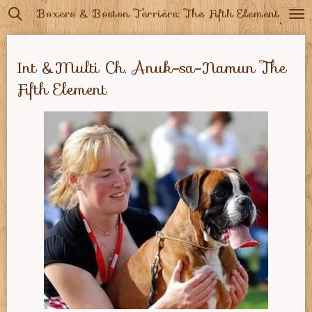
Boxers & Boston Terriërs: The Fifth Element
Ga
direct
naar
Int &Multi Ch. Anuk-sa-Namun The
de
Fifth Element
hoofdinhoud