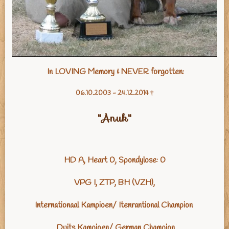
In LOVING Memory & NEVER forgotten:
06.10.2003 - 24.12.2014 †
"Anuk"
HD A,
Heart 0,
Spondylose: 0
VPG I, ZTP
, BH
(VZH),
Internationaal Kampioen/ Itenrantional Champion
Duits Kampioen/ German Champion